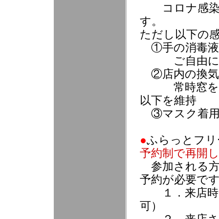
コロナ感
す。
ただし以下の
①手の消毒液
ご自由にご
②店内の換気
常時窓を開放。
以下を維持
③マスク着
●
ふらっとフリ
予約制で再開
参加される
予約が必要で
１．来店時に
可）