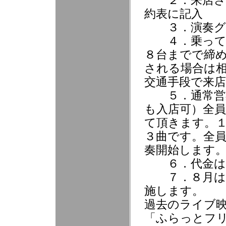
２．来店され
約表に記入
３．演奏グル
４．乗ってこ
８台までで締
される場合は
交通手段で来
５．通常営業
も入店可）全
て頂きます。
３曲です。全
奏開始します
６．代金は１
７．８月は２
施します。
過去のライブ映
「ふらっとフ