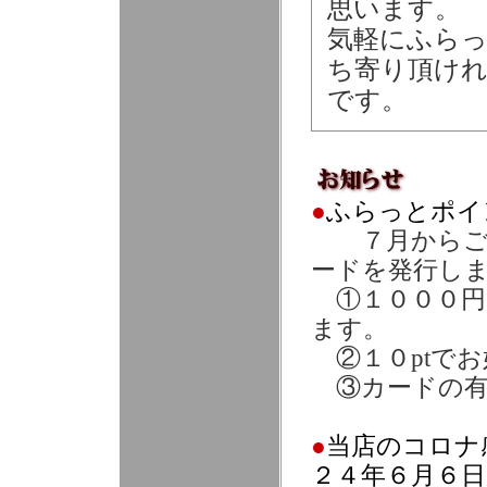
思います。
気軽にふら
ち寄り頂け
です。
●
ふらっとポイ
７月からご常
ードを発行し
①１０００円お
ます。
②１０ptで
③カードの有
●
当店のコロナ
２４年６月６日