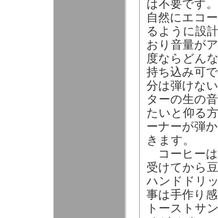
は不要です。
自然にエコ
るように設
おり音量が
度ならどん
持ち込み可で
分は弾けな
ターの生の音
たいと仰る
ーナーが弾か
きます。
コーヒーは
受けてから
ハンドドリ
事は手作り感
トーストサ